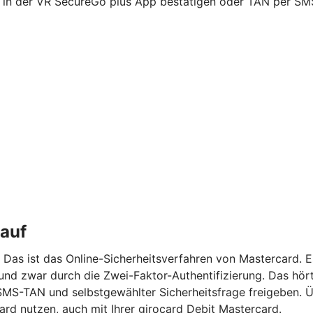
ng in der VR SecureGo plus App bestätigen oder TAN per SM
kauf
 Das ist das Online-Sicherheitsverfahren von Mastercard. 
und zwar durch die Zwei-Faktor-Authentifizierung. Das hört s
MS-TAN und selbstgewählter Sicherheitsfrage freigeben. Üb
rd nutzen, auch mit Ihrer girocard Debit Mastercard.