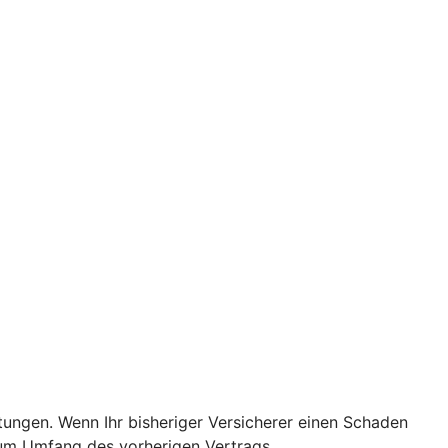
stungen. Wenn Ihr bisheriger Versicherer einen Schaden
s zum Umfang des vorherigen Vertrags.