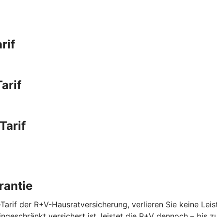
rif
arif
Tarif
rantie
Tarif der R+V-Hausratversicherung, verlieren Sie keine Lei
 eingeschränkt versichert ist, leistet die R+V dennoch – bi