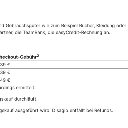
und Gebrauchsgüter wie zum Beispiel Bücher, Kleidung ode
artner, die TeamBank, die easyCredit-Rechnung an.
2
heckout-Gebühr
,39 €
,39 €
,49 €
dings ermittelt.
skauf durchläuft.
skauf ausgeführt wird. Disagio entfällt bei Refunds.