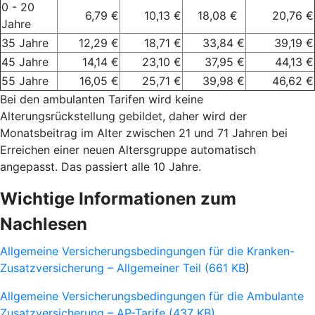
0 - 20
6,79 €
10,13 €
18,08 €
20,76 €
Jahre
35 Jahre
12,29 €
18,71 €
33,84 €
39,19 €
45 Jahre
14,14 €
23,10 €
37,95 €
44,13 €
55 Jahre
16,05 €
25,71 €
39,98 €
46,62 €
Bei den ambulanten Tarifen wird keine
Alterungsrückstellung gebildet, daher wird der
Monatsbeitrag im Alter zwischen 21 und 71 Jahren bei
Erreichen einer neuen Altersgruppe automatisch
angepasst. Das passiert alle 10 Jahre.
Wichtige Informationen zum
Nachlesen
Allgemeine Versicherungsbedingungen für die Kranken-
Zusatzversicherung – Allgemeiner Teil (661 KB
)
Allgemeine Versicherungsbedingungen für die Ambulante
Zusatzversicherung – AP-Tarife (437 KB)