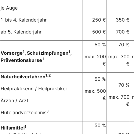
je Auge
1. bis 4. Kalenderjahr
250 €
350 €
ab 5. Kalenderjahr
500 €
700 €
50 %
70 %
1
1
Vorsorge
, Schutzimpfungen
,
max. 200
max. 300
1
Präventionskurse
€
€
1,2
Naturheilverfahren
50 %
70 %
Heilpraktikerin / Heilpraktiker
max. 500
max. 700
€
Ärztin / Arzt
€
3
Hufelandverzeichnis
50 %
1
Hilfsmittel