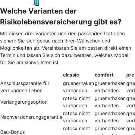
Welche Varianten der
Risikolebensversicherung gibt es?
Mit diesen drei Varianten und den passenden Optionen
sichern Sie sich genau nach Ihren Wünschen und
Möglichkeiten ab. Vereinbaren Sie am besten direkt einen
Termin und lassen Sie sich dazu beraten, welches Modell
für Sie am sinnvollsten ist.
classic
comfort
pr
Anschlussgarantie für
gruenerhaken
gruenerhaken
gru
verbundene Leben
vorhanden
vorhanden
vor
rotesx
nicht
gruenerhaken
gru
Verlängerungsoption
vorhanden
vorhanden
vor
rotesx
nicht
gruenerhaken
gru
Nachversicherungsgarantie
vorhanden
vorhanden
vor
rotesx
nicht
gruenerhaken
gru
Bau-Bonus